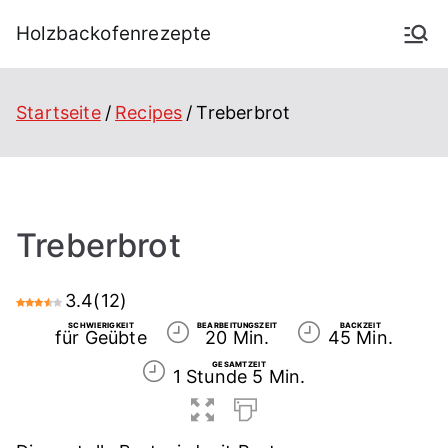
Holzbackofenrezepte
Startseite
Recipes
Treberbrot
Treberbrot
3.4
(
12
)
SCHWIERIGKEIT
BEARBEITUNGSZEIT
BACKZEIT
für Geübte
20 Min.
45 Min.
GESAMTZEIT
1 Stunde 5 Min.