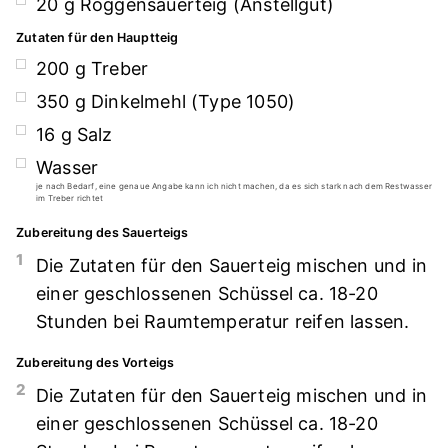
20
g
Roggensauerteig (Anstellgut)
Zutaten für den Hauptteig
200
g
Treber
350
g
Dinkelmehl (Type 1050)
16
g
Salz
Wasser
je nach Bedarf, eine genaue Angabe kann ich nicht machen, da es sich stark nach dem Restwasser
im Treber richtet
Zubereitung des Sauerteigs
1
Die Zutaten für den Sauerteig mischen und in
einer geschlossenen Schüssel ca. 18-20
Stunden bei Raumtemperatur reifen lassen.
Zubereitung des Vorteigs
2
Die Zutaten für den Sauerteig mischen und in
einer geschlossenen Schüssel ca. 18-20