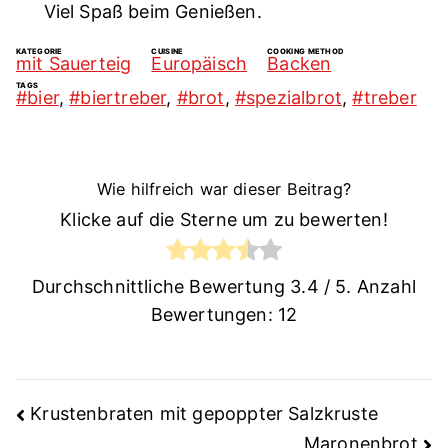
Viel Spaß beim Genießen.
KATEGORIE
CUISINE
COOKING METHOD
mit Sauerteig
Europäisch
Backen
TAGS
#bier
,
#biertreber
,
#brot
,
#spezialbrot
,
#treber
Wie hilfreich war dieser Beitrag?
Klicke auf die Sterne um zu bewerten!
Durchschnittliche Bewertung
3.4
/ 5. Anzahl
Bewertungen:
12
Krustenbraten mit gepoppter Salzkruste
Maronenbrot