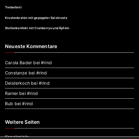
Treberbrot
Krustenbraten mit gepoppter Salzkruste
Stollenkonfekt mit Cranberrys und Äpfeln
Neueste Kommentare
Carola Bader
bei
#rind
Constanze
bei
#rind
Deisterkoch
bei
#rind
Rainer
bei
#rind
Bub
bei
#rind
Weitere Seiten
Kegelspiele