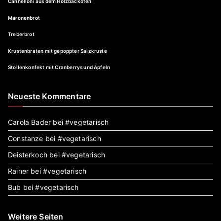
Cannelloni aus dem Holzbackofen
Maronenbrot
Treberbrot
Krustenbraten mit gepoppter Salzkruste
Stollenkonfekt mit Cranberrys und Äpfeln
Neueste Kommentare
Carola Bader
bei
#vegetarisch
Constanze
bei
#vegetarisch
Deisterkoch
bei
#vegetarisch
Rainer
bei
#vegetarisch
Bub
bei
#vegetarisch
Weitere Seiten