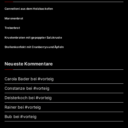
Cannelloni aus dem Holzbackofen
Maronenbrot
Treberbrot
Krustenbraten mit gepoppter Salzkruste
Stollenkonfekt mit Cranberrys und Äpfeln
Neueste Kommentare
Carola Bader
bei
#vorteig
Constanze
bei
#vorteig
Deisterkoch
bei
#vorteig
Rainer
bei
#vorteig
Bub
bei
#vorteig